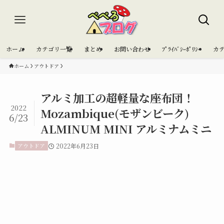
ホーム
カテゴリ一覧
まとめ
お問い合わせ
ﾌﾟﾗｲﾊﾞｼｰﾎﾟﾘｼｰ
カ
ホーム
アウトドア
アルミ加工の超軽量な座布団！
2022
Mozambique(モザンビーク)
6/23
ALMINUM MINI アルミナムミニ
アウトドア
2022年6月23日