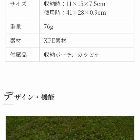
サイズ
収納時：11×15×7.5cm
使用時：41×28×0.9cm
重量
76g
素材
XPE素材
付属品
収納ポーチ、カラビナ
デ
ザイン・機能