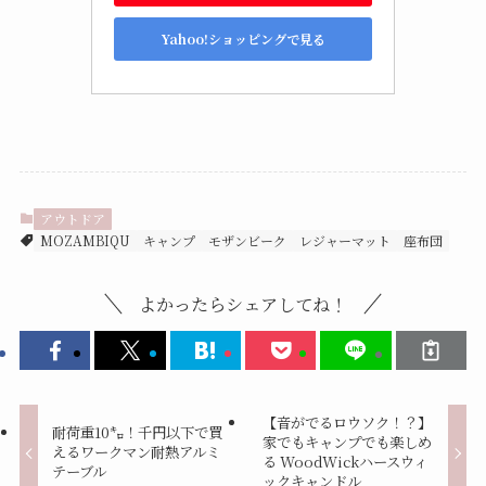
Yahoo!ショッピングで見る
アウトドア
MOZAMBIQU
キャンプ
モザンビーク
レジャーマット
座布団
よかったらシェアしてね！
【音がでるロウソク！？】
耐荷重10㌔！千円以下で買
家でもキャンプでも楽しめ
えるワークマン耐熱アルミ
る WoodWickハースウィ
テーブル
ックキャンドル