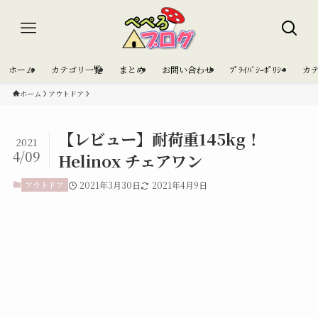
ホーム
カテゴリ一覧
まとめ
お問い合わせ
ﾌﾟﾗｲﾊﾞｼｰﾎﾟﾘｼｰ
カ
ホーム
アウトドア
【レビュー】耐荷重145kg！
2021
4/09
Helinox チェアワン
アウトドア
2021年3月30日
2021年4月9日