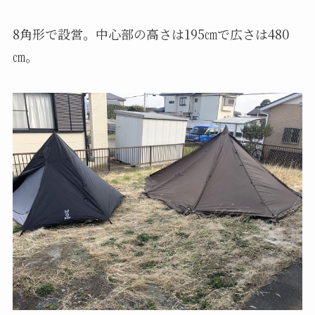
8角形で設営。中心部の高さは195㎝で広さは480
㎝。