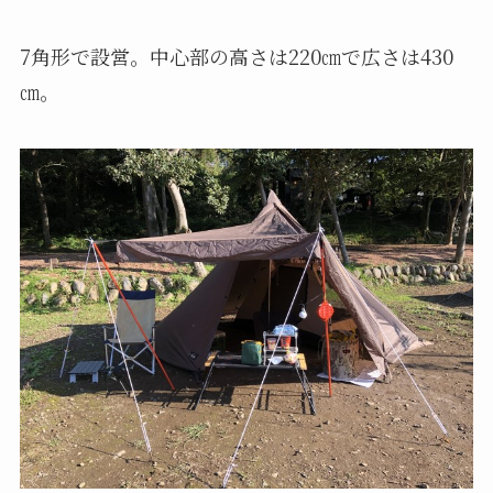
7角形で設営。中心部の高さは220㎝で広さは430
㎝。