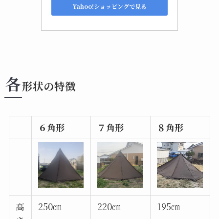
Yahoo!ショッピングで見る
各
形状の特徴
６角形
７角形
８角形
高
250㎝
220㎝
195㎝