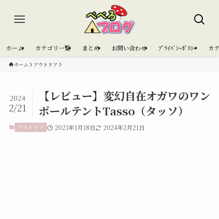
ホーム
カテゴリ一覧
まとめ
お問い合わせ
ﾌﾟﾗｲﾊﾞｼｰﾎﾟﾘｼｰ
カ
ホーム
アウトドア
【レビュー】変幻自在オガワのワン
2024
2/21
ポールテントTasso（タッソ）
アウトドア
2021年1月18日
2024年2月21日