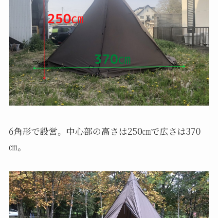
6角形で設営。中心部の高さは250㎝で広さは370
㎝。